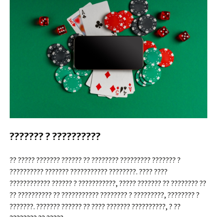
??????? ? ??????????
?? ????? ??????? ?????? ?? ???????? ????????? ??????? ?
?????????? ??????? ??????????? ????????. ???? ????
???????????? ?????? ? ???????????, ????? ??????? ?? ???????? ??
?? ?????????? ?? ??????????? ???????? ? ?????????, ???????? ?
???????. ??????? ?????? ?? ???? ??????? ??????????, ? ??