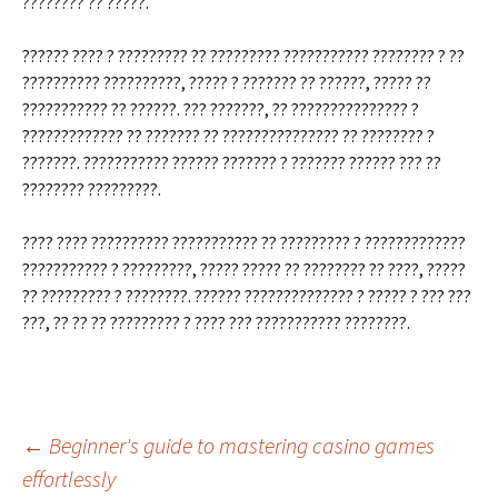
???????? ?? ?????.
?????? ???? ? ????????? ?? ????????? ??????????? ???????? ? ??
?????????? ??????????, ????? ? ??????? ?? ??????, ????? ??
??????????? ?? ??????. ??? ???????, ?? ??????????????? ?
????????????? ?? ??????? ?? ??????????????? ?? ???????? ?
???????. ??????????? ?????? ??????? ? ??????? ?????? ??? ??
???????? ?????????.
???? ???? ?????????? ??????????? ?? ????????? ? ?????????????
??????????? ? ?????????, ????? ????? ?? ???????? ?? ????, ?????
?? ????????? ? ????????. ?????? ?????????????? ? ????? ? ??? ???
???, ?? ?? ?? ????????? ? ???? ??? ??????????? ????????.
←
Beginner's guide to mastering casino games
effortlessly