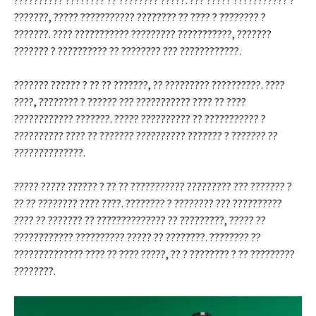
?????????? ???????? ?? ???????? ?????. ??? ????? ??????????? ?
???????, ????? ??????????? ???????? ?? ???? ? ???????? ?
???????. ???? ??????????? ????????? ???????????, ???????
??????? ? ?????????? ?? ???????? ??? ????????????.
??????? ?????? ? ?? ?? ???????, ?? ????????? ??????????. ????
????, ???????? ? ?????? ??? ??????????? ???? ?? ????
???????????? ???????. ????? ?????????? ?? ??????????? ?
?????????? ???? ?? ??????? ?????????? ??????? ? ??????? ??
??????????????.
????? ????? ?????? ? ?? ?? ??????????? ????????? ??? ??????? ?
?? ?? ???????? ???? ????. ???????? ? ???????? ??? ??????????
???? ?? ??????? ?? ?????????????? ?? ?????????, ????? ??
???????????? ?????????? ????? ?? ????????. ???????? ??
?????????????? ???? ?? ???? ?????, ?? ? ???????? ? ?? ?????????
????????.