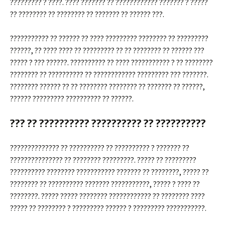
????????? ? ????. ???? ??????? ?? ???????????? ??????? ? ?????
?? ???????? ?? ???????? ?? ??????? ?? ?????? ???.
??????????? ?? ?????? ?? ???? ????????? ???????? ?? ?????????
??????, ?? ???? ???? ?? ????????? ?? ?? ???????? ?? ?????? ???
????? ? ??? ??????. ?????????? ?? ???? ??????????? ? ?? ????????
???????? ?? ?????????? ?? ???????????? ????????? ??? ???????.
???????? ?????? ?? ?? ???????? ???????? ?? ??????? ?? ??????,
?????? ????????? ?????????? ?? ??????.
??? ?? ?????????? ?????????? ?? ??????????
?????????????? ?? ?????????? ?? ?????????? ? ??????? ??
??????????????? ?? ???????? ?????????. ????? ?? ?????????
?????????? ???????? ??????????? ??????? ?? ????????, ????? ??
???????? ?? ?????????? ??????? ???????????, ????? ? ???? ??
????????. ????? ????? ???????? ???????????? ?? ???????? ????
????? ?? ???????? ? ????????? ?????? ? ????????? ???????????.