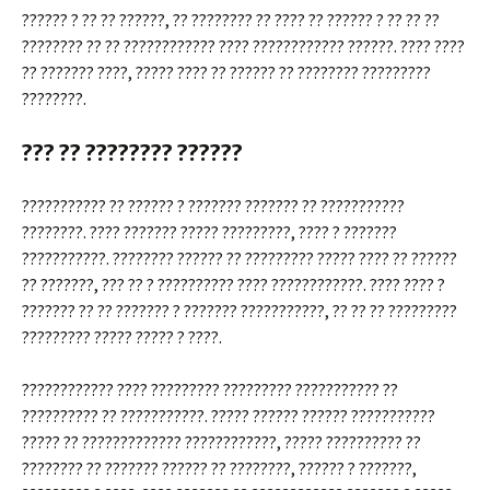
?????? ? ?? ?? ??????, ?? ???????? ?? ???? ?? ?????? ? ?? ?? ??
???????? ?? ?? ???????????? ???? ???????????? ??????. ???? ????
?? ??????? ????, ????? ???? ?? ?????? ?? ???????? ?????????
????????.
??? ?? ???????? ??????
??????????? ?? ?????? ? ??????? ??????? ?? ???????????
????????. ???? ??????? ????? ?????????, ???? ? ???????
???????????. ???????? ?????? ?? ????????? ????? ???? ?? ??????
?? ???????, ??? ?? ? ?????????? ???? ????????????. ???? ???? ?
??????? ?? ?? ??????? ? ??????? ???????????, ?? ?? ?? ?????????
????????? ????? ????? ? ????.
???????????? ???? ????????? ????????? ??????????? ??
?????????? ?? ???????????. ????? ?????? ?????? ???????????
????? ?? ????????????? ????????????, ????? ?????????? ??
???????? ?? ??????? ?????? ?? ????????, ?????? ? ???????,