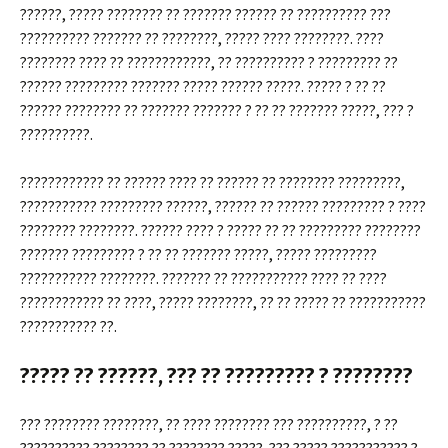
??????, ????? ???????? ?? ??????? ?????? ?? ?????????? ???
?????????? ??????? ?? ????????, ????? ???? ????????. ????
???????? ???? ?? ????????????, ?? ?????????? ? ????????? ??
?????? ????????? ??????? ????? ?????? ?????. ????? ? ?? ??
?????? ???????? ?? ??????? ??????? ? ?? ?? ??????? ?????, ??? ?
??????????.
???????????? ?? ?????? ???? ?? ?????? ?? ???????? ?????????,
??????????? ????????? ??????, ?????? ?? ?????? ????????? ? ????
???????? ????????. ?????? ???? ? ????? ?? ?? ????????? ????????
??????? ????????? ? ?? ?? ??????? ?????, ????? ?????????
??????????? ????????. ??????? ?? ??????????? ???? ?? ????
???????????? ?? ????, ????? ????????, ?? ?? ????? ?? ???????????
??????????? ??.
????? ?? ??????, ??? ?? ????????? ? ????????
??? ???????? ????????, ?? ???? ???????? ??? ??????????, ? ??