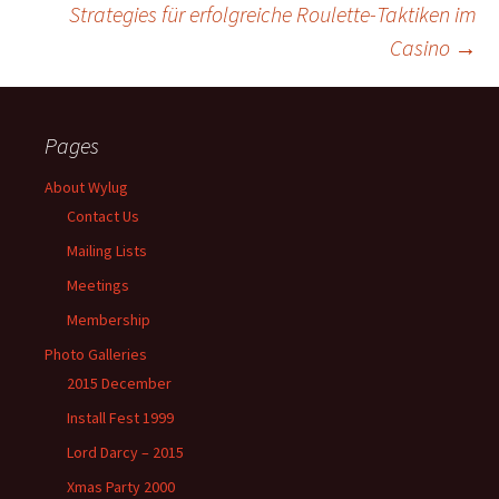
Post
Strategies für erfolgreiche Roulette-Taktiken im
Casino
→
navigation
Pages
About Wylug
Contact Us
Mailing Lists
Meetings
Membership
Photo Galleries
2015 December
Install Fest 1999
Lord Darcy – 2015
Xmas Party 2000