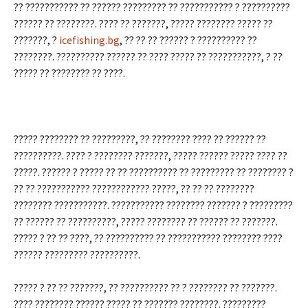
?? ??????????? ?? ?????? ????????? ?? ??????????? ? ??????????
?????? ?? ????????. ???? ?? ???????, ????? ???????? ????? ??
???????, ?
icefishing.bg
, ?? ?? ?? ?????? ? ?????????? ??
????????. ?????????? ?????? ?? ???? ????? ?? ???????????, ? ??
????? ?? ???????? ?? ????.
????? ???????? ?? ?????????, ?? ???????? ???? ?? ?????? ??
??????????. ???? ? ???????? ???????, ????? ?????? ????? ???? ??
?????. ?????? ? ????? ?? ?? ?????????? ?? ????????? ?? ???????? ?
?? ?? ??????????? ???????????? ?????, ?? ?? ?? ????????
???????? ???????????. ??????????? ???????? ??????? ? ?????????
?? ?????? ?? ??????????, ????? ???????? ?? ?????? ?? ???????.
????? ? ?? ?? ????, ?? ?????????? ?? ??????????? ???????? ????
?????? ????????? ??????????.
????? ? ?? ?? ???????, ?? ?????????? ?? ? ???????? ?? ???????.
???? ???????? ?????? ????? ?? ??????? ????????. ?????????