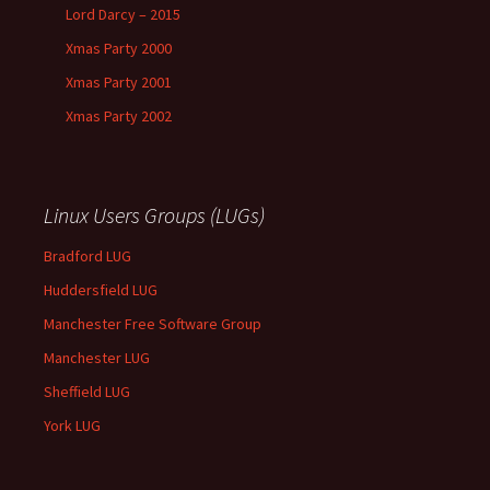
Lord Darcy – 2015
Xmas Party 2000
Xmas Party 2001
Xmas Party 2002
Linux Users Groups (LUGs)
Bradford LUG
Huddersfield LUG
Manchester Free Software Group
Manchester LUG
Sheffield LUG
York LUG