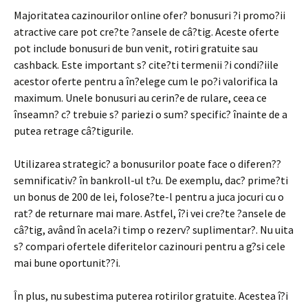
Majoritatea cazinourilor online ofer? bonusuri ?i promo?ii
atractive care pot cre?te ?ansele de câ?tig. Aceste oferte
pot include bonusuri de bun venit, rotiri gratuite sau
cashback. Este important s? cite?ti termenii ?i condi?iile
acestor oferte pentru a în?elege cum le po?i valorifica la
maximum. Unele bonusuri au cerin?e de rulare, ceea ce
înseamn? c? trebuie s? pariezi o sum? specific? înainte de a
putea retrage câ?tigurile.
Utilizarea strategic? a bonusurilor poate face o diferen??
semnificativ? în bankroll-ul t?u. De exemplu, dac? prime?ti
un bonus de 200 de lei, folose?te-l pentru a juca jocuri cu o
rat? de returnare mai mare. Astfel, î?i vei cre?te ?ansele de
câ?tig, având în acela?i timp o rezerv? suplimentar?. Nu uita
s? compari ofertele diferitelor cazinouri pentru a g?si cele
mai bune oportunit??i.
În plus, nu subestima puterea rotirilor gratuite. Acestea î?i