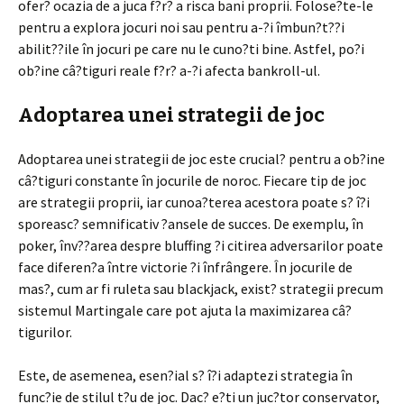
ofer? ocazia de a juca f?r? a risca bani proprii. Folose?te-le
pentru a explora jocuri noi sau pentru a-?i îmbun?t??i
abilit??ile în jocuri pe care nu le cuno?ti bine. Astfel, po?i
ob?ine câ?tiguri reale f?r? a-?i afecta bankroll-ul.
Adoptarea unei strategii de joc
Adoptarea unei strategii de joc este crucial? pentru a ob?ine
câ?tiguri constante în jocurile de noroc. Fiecare tip de joc
are strategii proprii, iar cunoa?terea acestora poate s? î?i
sporeasc? semnificativ ?ansele de succes. De exemplu, în
poker, înv??area despre bluffing ?i citirea adversarilor poate
face diferen?a între victorie ?i înfrângere. În jocurile de
mas?, cum ar fi ruleta sau blackjack, exist? strategii precum
sistemul Martingale care pot ajuta la maximizarea câ?
tigurilor.
Este, de asemenea, esen?ial s? î?i adaptezi strategia în
func?ie de stilul t?u de joc. Dac? e?ti un juc?tor conservator,