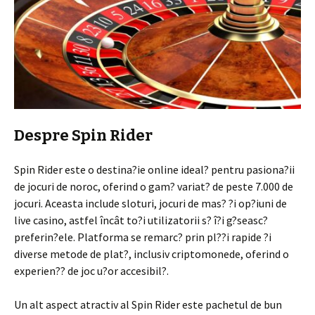
Despre Spin Rider
Spin Rider este o destina?ie online ideal? pentru pasiona?ii
de jocuri de noroc, oferind o gam? variat? de peste 7.000 de
jocuri. Aceasta include sloturi, jocuri de mas? ?i op?iuni de
live casino, astfel încât to?i utilizatorii s? î?i g?seasc?
preferin?ele. Platforma se remarc? prin pl??i rapide ?i
diverse metode de plat?, inclusiv criptomonede, oferind o
experien?? de joc u?or accesibil?.
Un alt aspect atractiv al Spin Rider este pachetul de bun